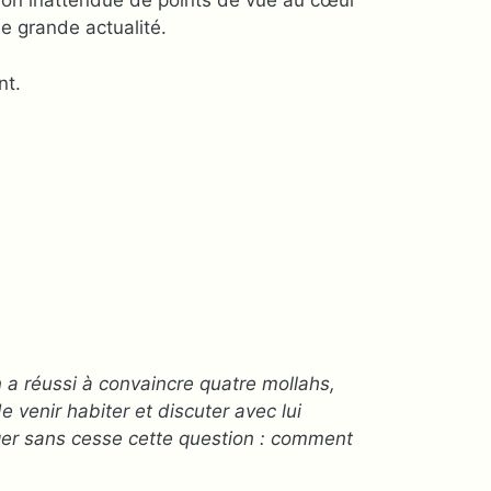
ion inattendue de points de vue au cœur
e grande actualité.
nt.
 a réussi à convaincre quatre mollahs,
e venir habiter et discuter avec lui
rger sans cesse cette question : comment