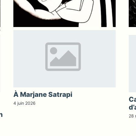
S
À Marjane Satrapi
Ca
4 juin 2026
d’
n
28 