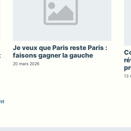
Je veux que Paris reste Paris :
C
t
faisons gagner la gauche
ré
20 mars 2026
pr
13 
nt