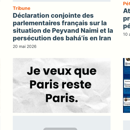
Pét
Tribune
At
Déclaration conjointe des
pr
parlementaires français sur la
pé
situation de Peyvand Naimi et la
10 
persécution des bahá’ís en Iran
20 mai 2026