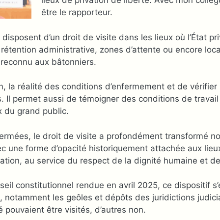
lieux de privation de liberté. Avec mon collèg
être le rapporteur.
disposent d’un droit de visite dans les lieux où l’État pr
 rétention administrative, zones d’attente ou encore loc
 reconnu aux bâtonniers.
n, la réalité des conditions d’enfermement et de vérifier 
l permet aussi de témoigner des conditions de travail 
x du grand public.
 fermées, le droit de visite a profondément transformé n
c une forme d’opacité historiquement attachée aux lieux 
tion, au service du respect de la dignité humaine et de l
eil constitutionnel rendue en avril 2025, ce dispositif s’
x, notamment les geôles et dépôts des juridictions judici
té pouvaient être visités, d’autres non.