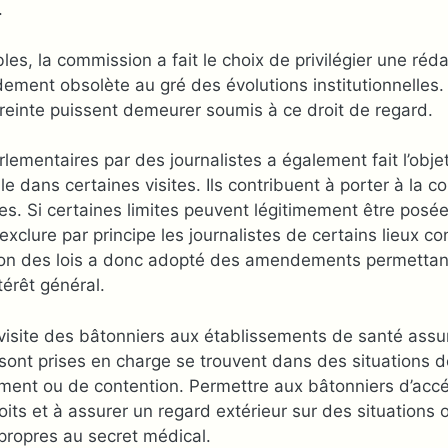
.
ables, la commission a fait le choix de privilégier une ré
dement obsolète au gré des évolutions institutionnelles. 
estreinte puissent demeurer soumis à ce droit de regard.
ementaires par des journalistes a également fait l’obje
e dans certaines visites. Ils contribuent à porter à la c
es. Si certaines limites peuvent légitimement être posée
xclure par principe les journalistes de certains lieux co
n des lois a donc adopté des amendements permettant 
térêt général.
 visite des bâtonniers aux établissements de santé assu
ont prises en charge se trouvent dans des situations de
olement ou de contention. Permettre aux bâtonniers d’acc
roits et à assurer un regard extérieur sur des situations 
propres au secret médical.