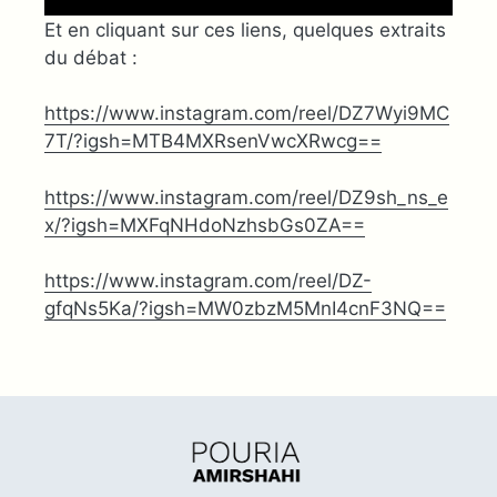
Et en cliquant sur ces liens, quelques extraits
du débat :
https://www.instagram.com/reel/DZ7Wyi9MC
7T/?igsh=MTB4MXRsenVwcXRwcg==
https://www.instagram.com/reel/DZ9sh_ns_e
x/?igsh=MXFqNHdoNzhsbGs0ZA==
https://www.instagram.com/reel/DZ-
gfqNs5Ka/?igsh=MW0zbzM5MnI4cnF3NQ==